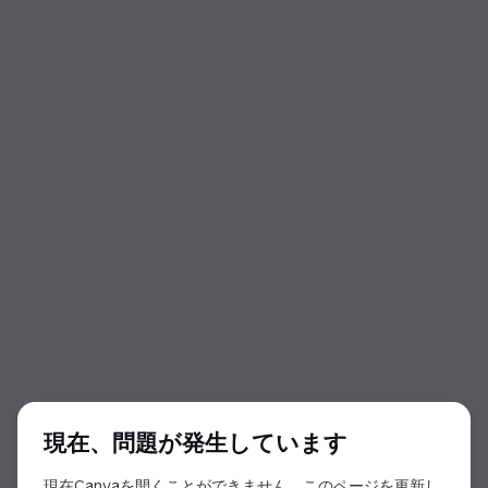
ダイアログの開始
現在、問題が発生しています
現在Canvaを開くことができません。このページを更新し